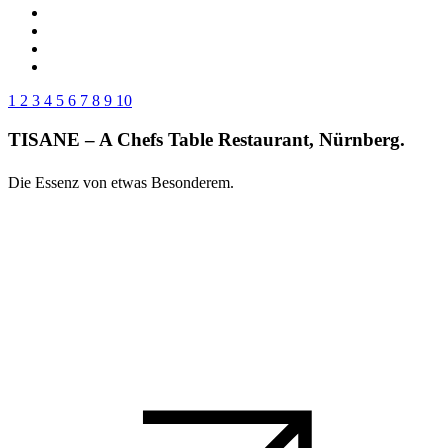
1
2
3
4
5
6
7
8
9
10
TISANE – A Chefs Table Restaurant, Nürnberg.
Die Essenz von etwas Besonderem.