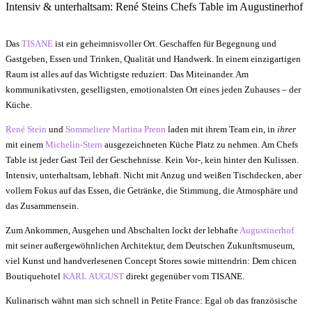
Intensiv & unterhaltsam: René Steins Chefs Table im Augustinerhof
Das
TISANE
ist ein geheimnisvoller Ort. Geschaffen für Begegnung und
Gastgeben, Essen und Trinken, Qualität und Handwerk. In einem einzigartigen
Raum ist alles auf das Wichtigste reduziert: Das Miteinander. Am
kommunikativsten, geselligsten, emotionalsten Ort eines jeden Zuhauses – der
Küche.
René Stein
und
Sommeliere Martina Prenn
laden mit ihrem Team ein, in
ihrer
mit einem
Michelin-Stern
ausgezeichneten Küche Platz zu nehmen. Am Chefs
Table ist jeder Gast Teil der Geschehnisse. Kein Vor-, kein hinter den Kulissen.
Intensiv, unterhaltsam, lebhaft. Nicht mit Anzug und weißen Tischdecken, aber
vollem Fokus auf das Essen, die Getränke, die Stimmung, die Atmosphäre und
das Zusammensein.
Zum Ankommen, Ausgehen und Abschalten lockt der lebhafte
Augustinerhof
mit seiner außergewöhnlichen Architektur, dem Deutschen Zukunftsmuseum,
viel Kunst und handverlesenen Concept Stores sowie mittendrin: Dem chicen
Boutiquehotel
KARL AUGUST
direkt gegenüber vom TISANE.
Kulinarisch wähnt man sich schnell in Petite France: Egal ob das französische