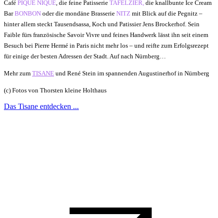
Café
PIQUE NIQUE
, die feine Patisserie
TAFELZIER
,
die knallbunte Ice Cream
Bar
BONBON
oder die mondäne Brasserie
NITZ
mit Blick auf die Pegnitz –
hinter allem steckt Tausendsassa, Koch und Patissier Jens Brockerhof. Sein
Faible fürs französische Savoir Vivre und feines Handwerk lässt ihn seit einem
Besuch bei Pierre Hermé in Paris nicht mehr los – und reifte zum Erfolgsrezept
für einige der besten Adressen der Stadt. Auf nach Nürnberg…
Mehr zum
TISANE
und René Stein im spannenden Augustinerhof in Nürnberg
(c) Fotos von Thorsten kleine Holthaus
Das Tisane entdecken ...